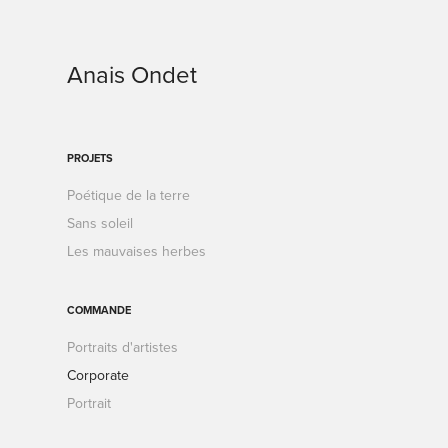
Anais Ondet
PROJETS
Poétique de la terre
Sans soleil
Les mauvaises herbes
COMMANDE
Portraits d'artistes
Corporate
Portrait